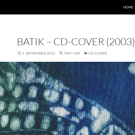
HOME
BATIK – CD-COVER (2003)
1. SEPTEMBER 2012
709 × 709
CD-COVER