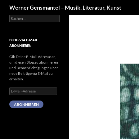
Suchen
Werner Gensmantel – Musik, Literatur, Kunst
Suchen
Zum
nach:
Inhalt
springen
BLOG VIA E-MAIL
ABONNIEREN
Gib Deine E-Mail-Adresse an,
um diesen Blog zu abonnieren
und Benachrichtigungen über
neue Beiträge via E-Mail zu
erhalten.
E-
Mail-
Adresse
ABONNIEREN