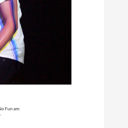
 No Fun am
r