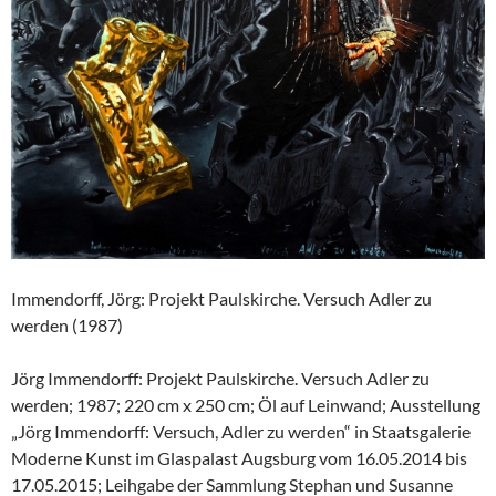
Immendorff, Jörg: Projekt Paulskirche. Versuch Adler zu
werden (1987)
Jörg Immendorff: Projekt Paulskirche. Versuch Adler zu
werden; 1987; 220 cm x 250 cm; Öl auf Leinwand; Ausstellung
„Jörg Immendorff: Versuch, Adler zu werden“ in Staatsgalerie
Moderne Kunst im Glaspalast Augsburg vom 16.05.2014 bis
17.05.2015; Leihgabe der Sammlung Stephan und Susanne