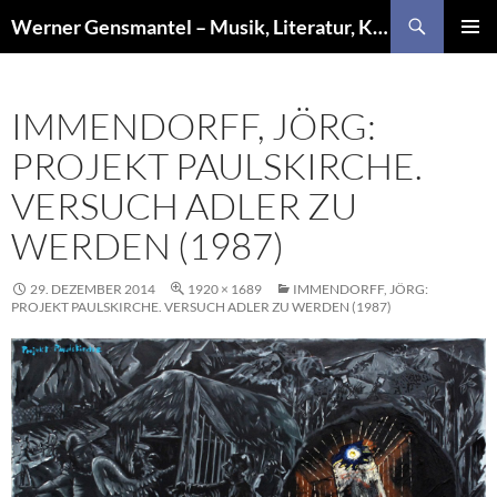
Zum
Suchen
Werner Gensmantel – Musik, Literatur, Kunst
Inhalt
PRIMÄR
springen
MENÜ
IMMENDORFF, JÖRG:
PROJEKT PAULSKIRCHE.
VERSUCH ADLER ZU
WERDEN (1987)
29. DEZEMBER 2014
1920 × 1689
IMMENDORFF, JÖRG:
PROJEKT PAULSKIRCHE. VERSUCH ADLER ZU WERDEN (1987)