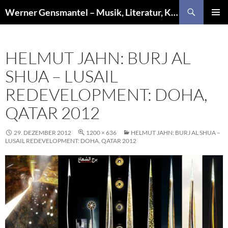
Zum
Suchen
Werner Gensmantel – Musik, Literatur, Kunst
Inhalt
PRIMÄR
springen
MENÜ
HELMUT JAHN: BURJ AL
SHUA – LUSAIL
REDEVELOPMENT: DOHA,
QATAR 2012
29. DEZEMBER 2012
1200 × 636
HELMUT JAHN: BURJ AL SHUA –
LUSAIL REDEVELOPMENT: DOHA, QATAR 2012