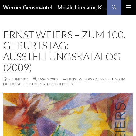
Zum
Suchen
Werner Gensmantel – Musik, Literatur, Kunst
Inhalt
PRIMÄR
springen
MENÜ
ERNST WEIERS – ZUM 100.
GEBURTSTAG:
AUSSTELLUNGSKATALOG
(2009)
7. JUNI 2015
1920 × 2087
ERNST WEIERS – AUSSTELLUNG IM
FABER-CASTELL’SCHEN SCHLOSS IN STEIN