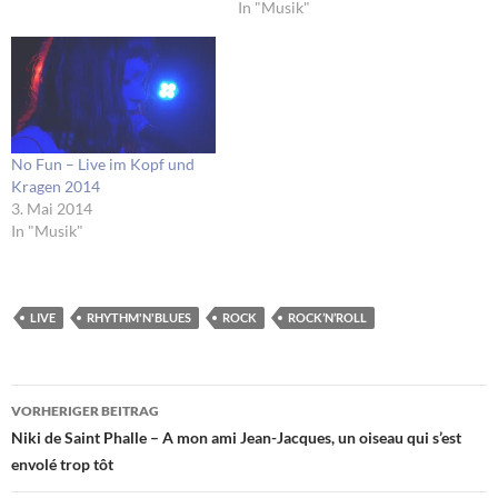
In "Musik"
No Fun – Live im Kopf und
Kragen 2014
3. Mai 2014
In "Musik"
LIVE
RHYTHM'N'BLUES
ROCK
ROCK’N’ROLL
Beitragsnavigation
VORHERIGER BEITRAG
Niki de Saint Phalle – A mon ami Jean-Jacques, un oiseau qui s’est
envolé trop tôt