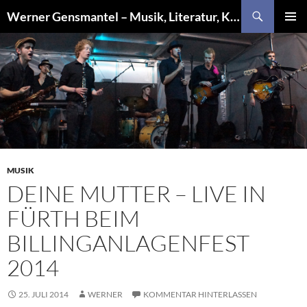
Zum
Suchen
Werner Gensmantel – Musik, Literatur, Kunst
Inhalt
PRIMÄR
springen
MENÜ
MUSIK
DEINE MUTTER – LIVE IN
FÜRTH BEIM
BILLINGANLAGENFEST
2014
25. JULI 2014
WERNER
KOMMENTAR HINTERLASSEN