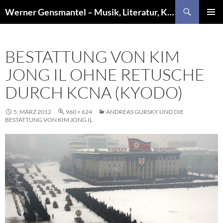
Zum
Suchen
Werner Gensmantel – Musik, Literatur, Kunst
Inhalt
PRIMÄR
springen
MENÜ
BESTATTUNG VON KIM
JONG IL OHNE RETUSCHE
DURCH KCNA (KYODO)
5. MÄRZ 2012
960 × 624
ANDREAS GURSKY UND DIE
BESTATTUNG VON KIM JONG IL