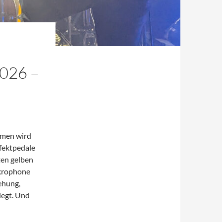
026 –
mmen wird
ffektpedale
ten gelben
ikrophone
ehung,
egt. Und