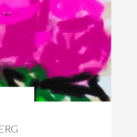
M
ERG