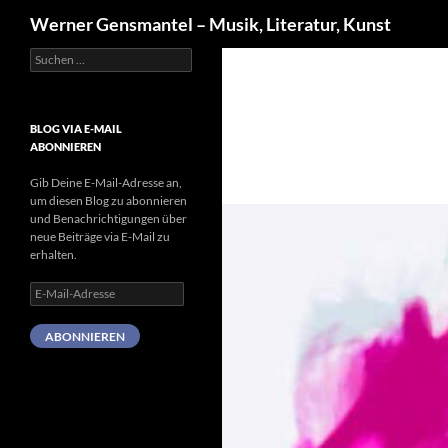
Suchen
Werner Gensmantel – Musik, Literatur, Kunst
Suchen
Zum
nach:
Inhalt
springen
BLOG VIA E-MAIL
ABONNIEREN
Gib Deine E-Mail-Adresse an,
um diesen Blog zu abonnieren
und Benachrichtigungen über
neue Beiträge via E-Mail zu
erhalten.
E-
Mail-
Adresse
ABONNIEREN