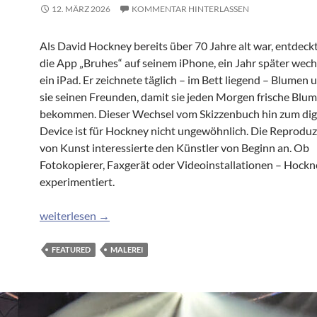
12. MÄRZ 2026
KOMMENTAR HINTERLASSEN
Als David Hockney bereits über 70 Jahre alt war, entdeckte
die App „Bruhes“ auf seinem iPhone, ein Jahr später wechs
ein iPad. Er zeichnete täglich – im Bett liegend – Blumen 
sie seinen Freunden, damit sie jeden Morgen frische Blu
bekommen. Dieser Wechsel vom Skizzenbuch hin zum dig
Device ist für Hockney nicht ungewöhnlich. Die Reproduz
von Kunst interessierte den Künstler von Beginn an. Ob
Fotokopierer, Faxgerät oder Videoinstallationen – Hockne
experimentiert.
David Hockney goes digital – iPad Bilder im Neuen Mus
weiterlesen
→
FEATURED
MALEREI