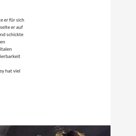
 er für sich
elte er auf
und schickte
men
italen
ierbarkeit
y hat viel
eum Nürnberg