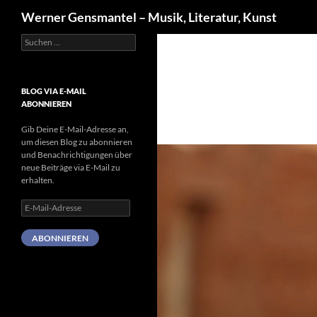
Suchen
Werner Gensmantel – Musik, Literatur, Kunst
Suchen
Zum
nach:
Inhalt
springen
BLOG VIA E-MAIL
ABONNIEREN
Gib Deine E-Mail-Adresse an,
um diesen Blog zu abonnieren
und Benachrichtigungen über
neue Beiträge via E-Mail zu
erhalten.
E-
Mail-
Adresse
ABONNIEREN