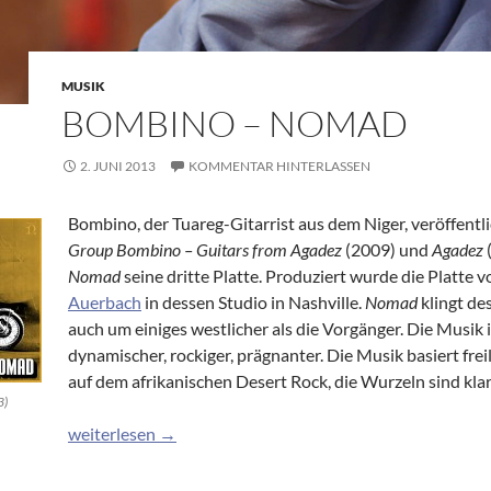
MUSIK
BOMBINO – NOMAD
2. JUNI 2013
KOMMENTAR HINTERLASSEN
Bombino, der Tuareg-Gitarrist aus dem Niger, veröffentl
Group Bombino – Guitars from Agadez
(2009) und
Agadez
Nomad
seine dritte Platte. Produziert wurde die Platte 
Auerbach
in dessen Studio in Nashville.
Nomad
klingt de
auch um einiges westlicher als die Vorgänger. Die Musik i
dynamischer, rockiger, prägnanter. Die Musik basiert frei
auf dem afrikanischen Desert Rock, die Wurzeln sind kla
3)
Bombino – Nomad
weiterlesen
→