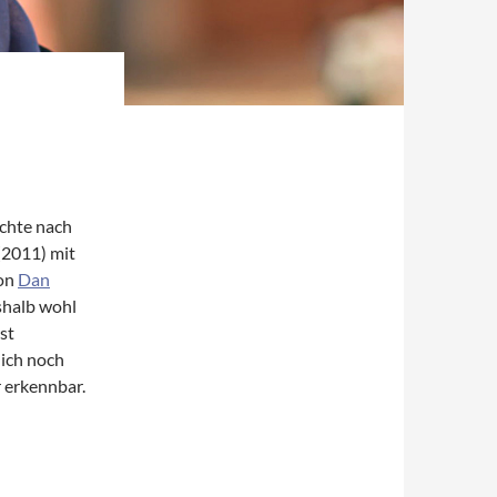
ichte nach
(2011) mit
von
Dan
shalb wohl
st
lich noch
r erkennbar.